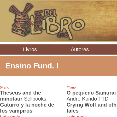
Livros
Autores
Ensino Fund. I
5º ano
4º ano
Theseus and the
O pequeno Samurai
minotaur
Sellbooks
André Kondo FTD
Gaturro y la noche de
Crying Wolf and oth
los vampiros
tales