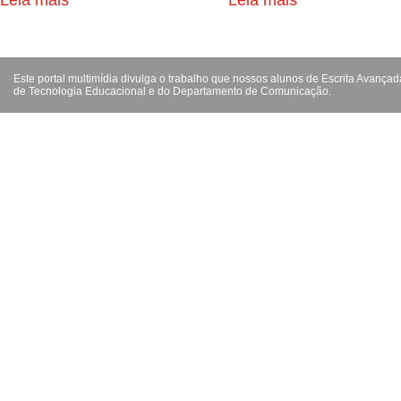
Leia mais
Leia mais
Este portal multimídia divulga o trabalho que nossos alunos de Escrita Avanç
de Tecnologia Educacional e do Departamento de Comunicação.