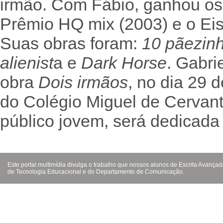
irmão. Com Fábio, ganhou os
Prêmio HQ mix (2003) e o Ei
Suas obras foram:
10 pãezin
alienist
a e
Dark Horse
. Gabri
obra
Dois irmãos
, no dia 29 d
do Colégio Miguel de Cervant
público jovem, será dedicad
Este portal multimídia divulga o trabalho que nossos alunos de Escrita Avanç
de Tecnologia Educacional e do Departamento de Comunicação.