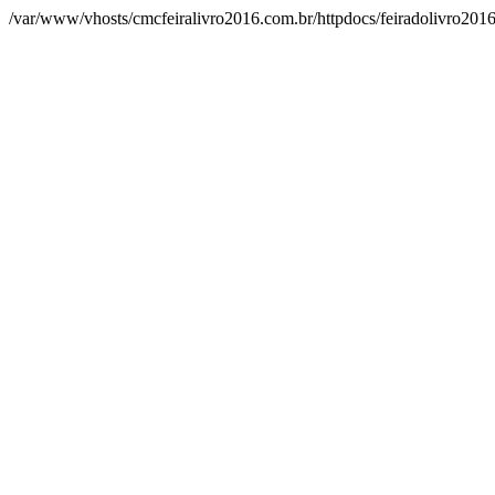
/var/www/vhosts/cmcfeiralivro2016.com.br/httpdocs/feiradolivro2016